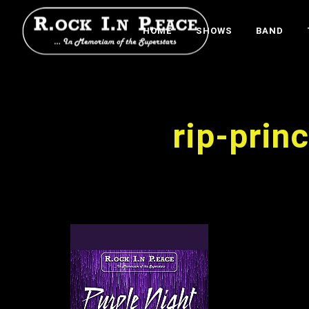
HOME
SHOWS
BAND
rip-prin