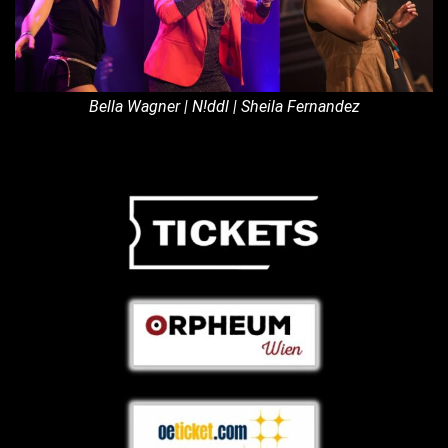
Bella Wagner | N!ddl | Sheila Fernandez