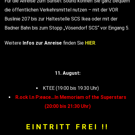
Für die Anreise zum Sunset Sound können Sie ganz bequem
die öffentlichen Verkehrsmittel nutzen – mit der VOR
Buslinie 207 bis zur Haltestelle SCS Ikea oder mit der
Badner Bahn bis zum Stopp „Vösendorf SCS“ vor Eingang 5.
Weitere
Infos zur Anreise
finden Sie
HIER
.
11. August:
KTEE (19:00 bis 19:30 Uhr)
R.ock I.n P:eace…In Memoriam of the Superstars
(20:00 bis 21:30 Uhr)
E I N T R I T T F R E I ! !