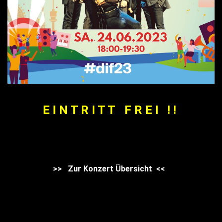
E I N T R I T T F R E I ! !
>> Zur Konzert Übersicht <<