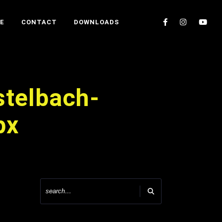
E
CONTACT
DOWNLOADS
stelbach-
px