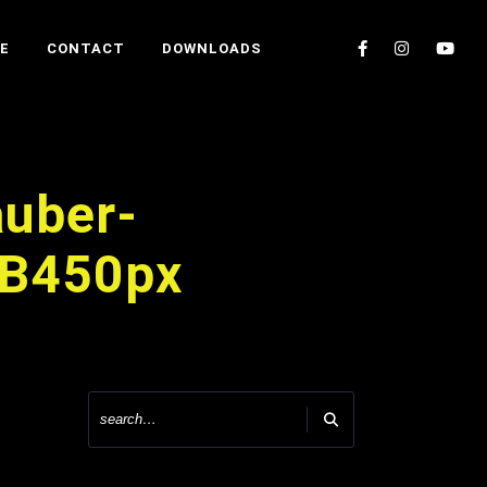
E
CONTACT
DOWNLOADS
auber-
EB450px