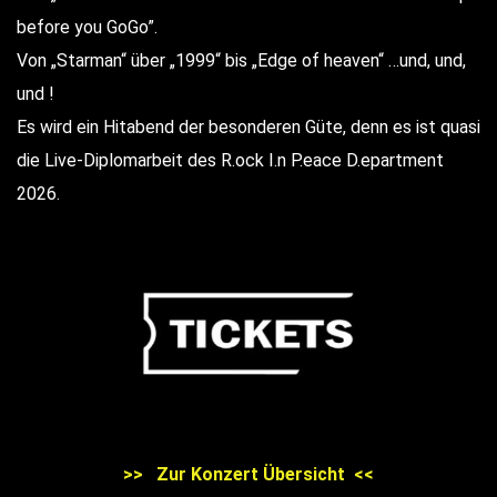
before you GoGo”.
Von „Starman“ über „1999“ bis „Edge of heaven“ …und, und,
und !
Es wird ein Hitabend der besonderen Güte, denn es ist quasi
die Live-Diplomarbeit des R.ock I.n P.eace D.epartment
2026.
>> Zur Konzert Übersicht <<