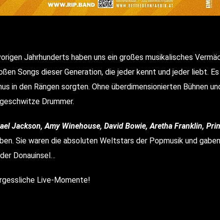
 vorigen Jahrhunderts haben uns ein großes musikalisches Vermäc
en Songs dieser Generation, die jeder kennt und jeder liebt. Es 
smus in den Rängen sorgten. Ohne überdimensionierten Bühnen 
chgeschwitze Drummer.
el Jackson, Amy Winehouse, David Bowie, Aretha Franklin, Prin
aben. Sie waren die absoluten Weltstars der Popmusik und gabe
 der Donauinsel…
ergessliche Live-Momente!