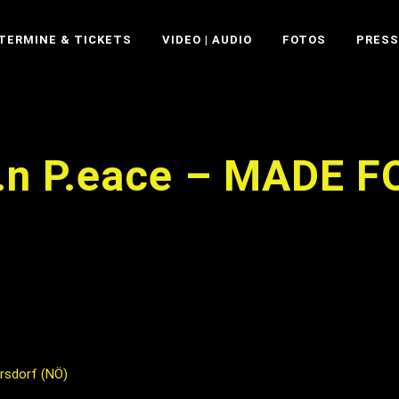
TERMINE & TICKETS
VIDEO | AUDIO
FOTOS
PRESS
I.n P.eace – MADE 
ersdorf (NÖ)