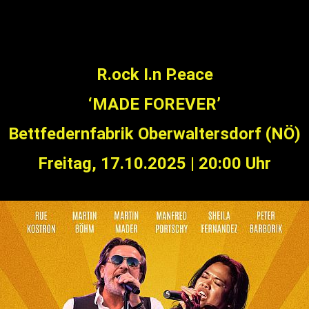
R.ock I.n P.eace
‘MADE FOREVER’
Bettfedernfabrik Oberwaltersdorf (NÖ)
Freitag, 17.10.2025
|
20:00 Uhr