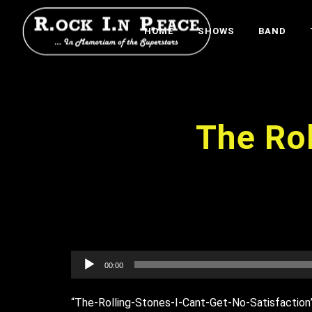
HOME
SHOWS
BAND
The Rol
Audio-
00:00
Player
“The-Rolling-Stones-I-Cant-Get-No-Satisfaction”