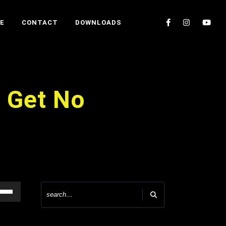
E
CONTACT
DOWNLOADS
t Get No
iltasten
h/Runter
utzen,