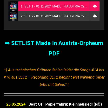
1. SET 1 - 01.11.2024 MADE IN AUSTRIA Orpheum
2. SET 2 - 01.11.2024 MADE IN AUSTRIA Orpheum
⇒ SETLIST Made In Austria-Orpheum
PDF
*) Aus technischen Gründen fehlen leider die Songs #14 bis
#18 aus SET2 – Recording SET2 beginnt erst während “Aber
bitte mit Sahne” !
25.05.2024
| Best Of | Papierfabrik Kleinneusiedl (NÖ)